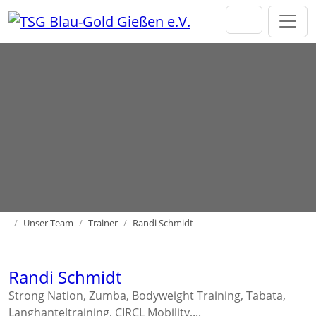
Direkt zur Hauptnavigation springen
Direkt zum Inhalt springen
Home
Unser Team
Trainer
Randi Schmidt
Randi Schmidt
Strong Nation, Zumba, Bodyweight Training, Tabata,
Langhanteltraining, CIRCL Mobility,...