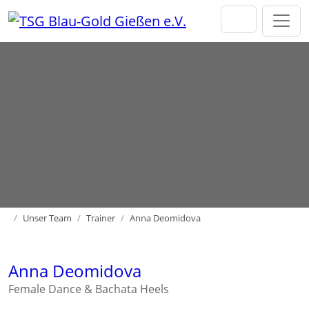
Direkt zur Hauptnavigation springen
Direkt zum Inhalt springen
Home
Unser Team
Trainer
Anna Deomidova
Anna Deomidova
Female Dance & Bachata Heels