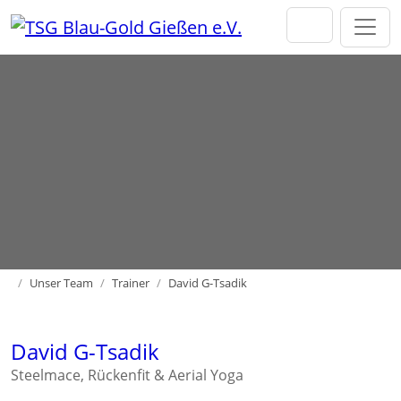
Direkt zur Hauptnavigation springen
Direkt zum Inhalt springen
Home
Unser Team
Trainer
David G-Tsadik
David G-Tsadik
Steelmace, Rückenfit & Aerial Yoga