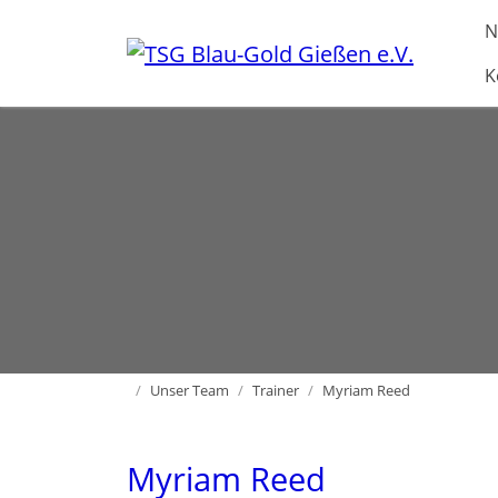
Direkt zur Hauptnavigation springen
Direkt zum Inhalt springen
N
K
Home
Unser Team
Trainer
Myriam Reed
Myriam Reed