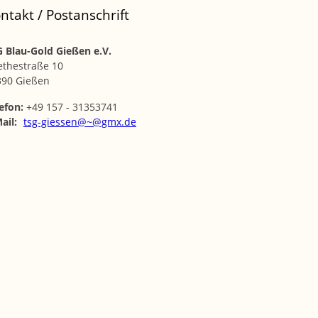
ntakt / Postanschrift
 Blau-Gold Gießen e.V.
ethestraße 10
390 Gießen
efon:
+49 157 - 31353741
ail:
tsg-giessen@~@gmx.de