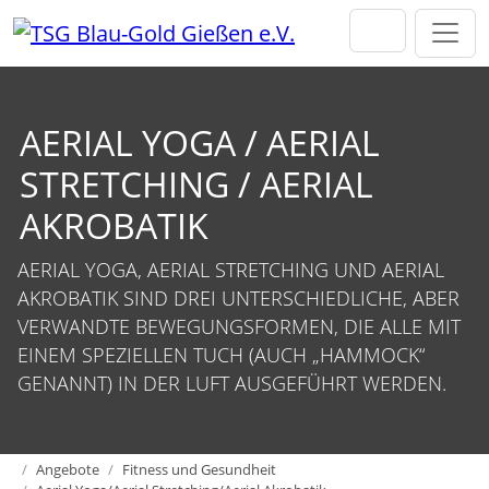
Direkt zur Hauptnavigation springen
Direkt zum Inhalt springen
AERIAL YOGA / AERIAL
STRETCHING / AERIAL
AKROBATIK
AERIAL YOGA, AERIAL STRETCHING UND AERIAL
AKROBATIK SIND DREI UNTERSCHIEDLICHE, ABER
VERWANDTE BEWEGUNGSFORMEN, DIE ALLE MIT
EINEM SPEZIELLEN TUCH (AUCH „HAMMOCK“
GENANNT) IN DER LUFT AUSGEFÜHRT WERDEN.
Home
Angebote
Fitness und Gesundheit