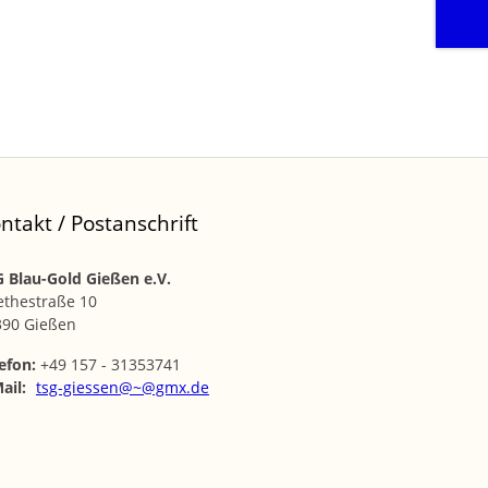
ntakt / Postanschrift
 Blau-Gold Gießen e.V.
ethestraße 10
390 Gießen
efon:
+49 157 - 31353741
ail:
tsg-giessen@~@gmx.de