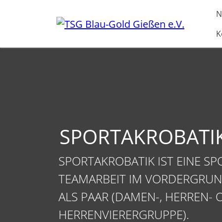
Direkt zur Hauptnavigation springen
Direkt zum Inhalt springen
N
K
SPORTAKROBATI
SPORTAKROBATIK IST EINE SP
TEAMARBEIT IM VORDERGRUND
ALS PAAR (DAMEN-, HERREN-
HERRENVIERERGRUPPE).