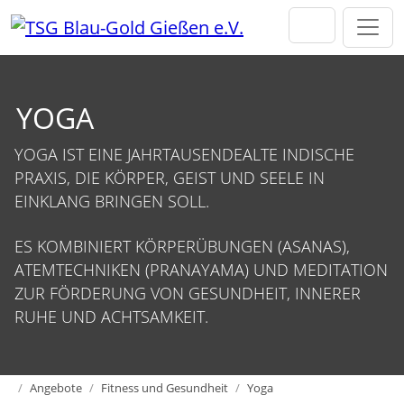
Direkt zur Hauptnavigation springen
Direkt zum Inhalt springen
YOGA
YOGA IST EINE JAHRTAUSENDEALTE INDISCHE
PRAXIS, DIE KÖRPER, GEIST UND SEELE IN
EINKLANG BRINGEN SOLL.
ES KOMBINIERT KÖRPERÜBUNGEN (ASANAS),
ATEMTECHNIKEN (PRANAYAMA) UND MEDITATION
ZUR FÖRDERUNG VON GESUNDHEIT, INNERER
RUHE UND ACHTSAMKEIT.
Home
Angebote
Fitness und Gesundheit
Yoga