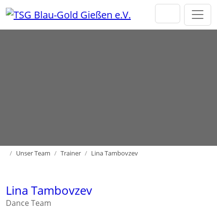
Direkt zur Hauptnavigation springen
Direkt zum Inhalt springen
Home
Unser Team
Trainer
Lina Tambovzev
Lina Tambovzev
Dance Team