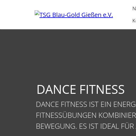
Direkt zur Hauptnavigation springen
Direkt zum Inhalt springen
N
K
DANCE FITNESS
DANCE FITNESS IST EIN ENE
FITNESSÜBUNGEN KOMBINIERT 
EWEGUNG. ES IST IDEAL FÜR A