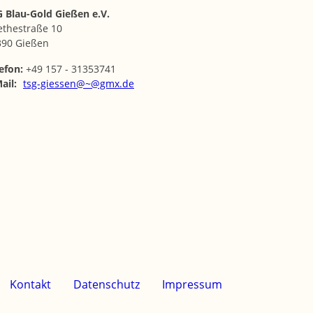
 Blau-Gold Gießen e.V.
ethestraße 10
390 Gießen
efon:
+49 157 - 31353741
ail:
tsg-giessen@~@gmx.de
Kontakt
Datenschutz
Impressum