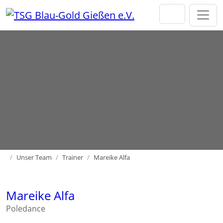
Direkt zur Hauptnavigation springen
Direkt zum Inhalt springen
Home
Unser Team
Trainer
Mareike Alfa
Mareike Alfa
Poledance