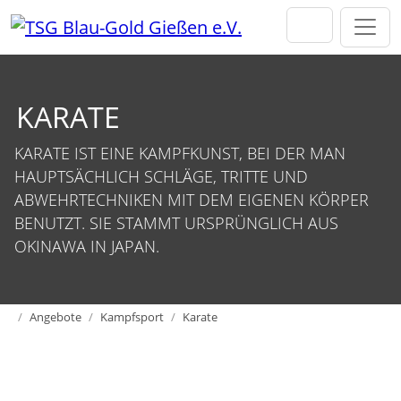
Direkt zur Hauptnavigation springen
Direkt zum Inhalt springen
KARATE
KARATE IST EINE KAMPFKUNST, BEI DER MAN
HAUPTSÄCHLICH SCHLÄGE, TRITTE UND
ABWEHRTECHNIKEN MIT DEM EIGENEN KÖRPER
BENUTZT. SIE STAMMT URSPRÜNGLICH AUS
OKINAWA IN JAPAN.
Home
Angebote
Kampfsport
Karate