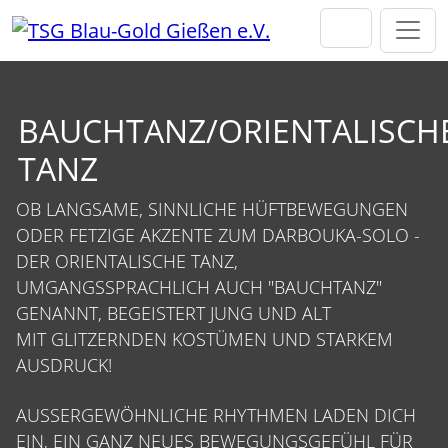
Direkt zur Hauptnavigation springen
Direkt zum Inhalt springen
BAUCHTANZ/ORIENTALISCH
TANZ
OB LANGSAME, SINNLICHE HÜFTBEWEGUNGEN
ODER FETZIGE AKZENTE ZUM DARBOUKA-SOLO -
DER ORIENTALISCHE TANZ,
UMGANGSSPRACHLICH AUCH "BAUCHTANZ"
GENANNT, BEGEISTERT JUNG UND ALT
MIT GLITZERNDEN KOSTÜMEN UND STARKEM
AUSDRUCK!
AUSSERGEWÖHNLICHE RHYTHMEN LADEN DICH E
IN, EIN GANZ NEUES BEWEGUNGSGEFÜHL FÜR D