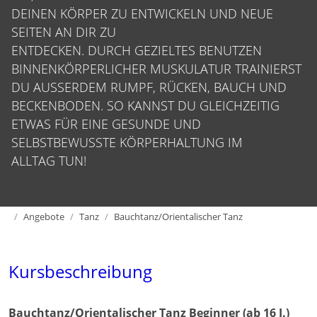
EINEN KÖRPER ZU ENTWICKELN UND NEUE S
EITEN AN DIR ZU E
NTDECKEN. DURCH GEZIELTES BENUTZEN B
INNENKÖRPERLICHER MUSKULATUR TRAINIERST D
U AUSSERDEM RUMPF, RÜCKEN, BAUCH UND BE
CKENBODEN. SO KANNST DU GLEICHZEITIG ET
WAS FÜR EINE GESUNDE UND SE
LBSTBEWUSSTE KÖRPERHALTUNG IM AL
LTAG TUN!
Home
Angebote
Tanz
Bauchtanz/Orientalischer Tanz
Kursbeschreibung
Bauchtanz/Orientalischer Tanz Beginner (ab 16 J.)