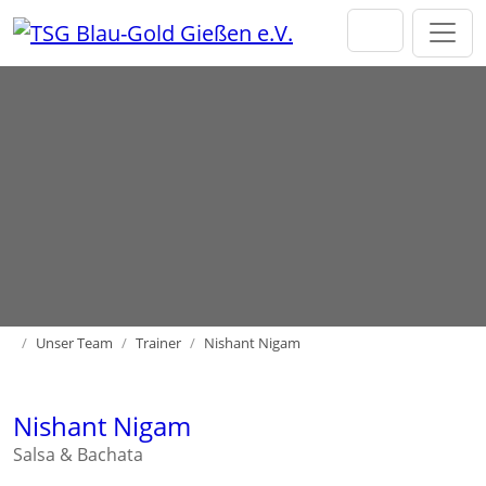
Direkt zur Hauptnavigation springen
Direkt zum Inhalt springen
Home
Unser Team
Trainer
Nishant Nigam
Nishant Nigam
Salsa & Bachata