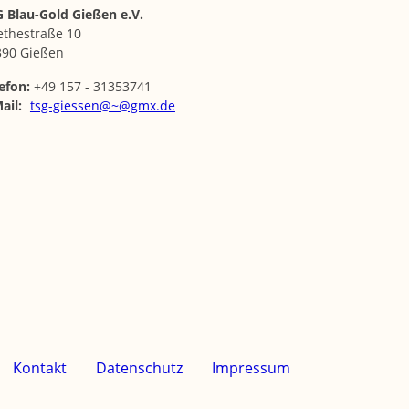
 Blau-Gold Gießen e.V.
ethestraße 10
390 Gießen
efon:
+49 157 - 31353741
ail:
tsg-giessen@~@gmx.de
Kontakt
Datenschutz
Impressum