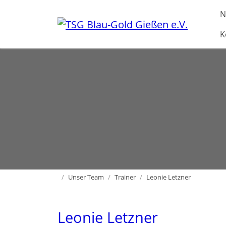
Direkt zur Hauptnavigation springen
Direkt zum Inhalt springen
N
K
Home
Unser Team
Trainer
Leonie Letzner
Leonie Letzner